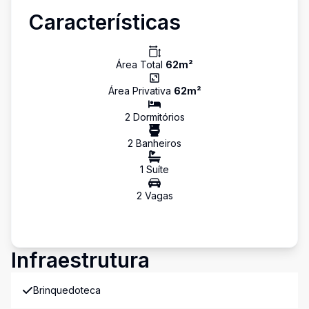
Características
Área Total
62
m²
Área Privativa
62
m²
2
Dormitório
s
2
Banheiro
s
1
Suíte
2
Vaga
s
Infraestrutura
Brinquedoteca