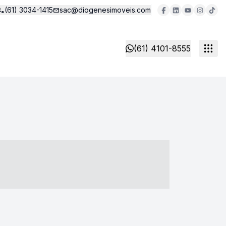
(61) 3034-1415
sac@diogenesimoveis.com
(61) 4101-8555
- ----- ----- --