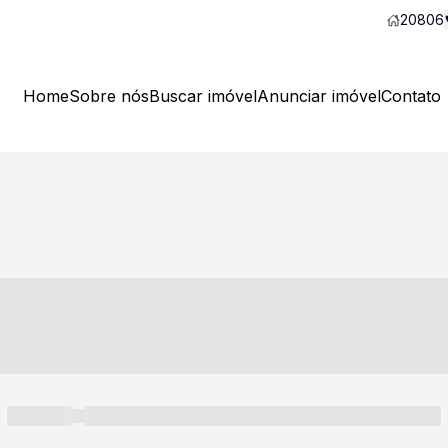
20806
Home
Sobre nós
Buscar imóvel
Anunciar imóvel
Contato
----- ---- ---- -- ----
----- -----
----- ----- -- ------ ---- ---- -- ----- ----- ----- --- ------