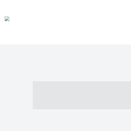
----- ----- -- -
- ------