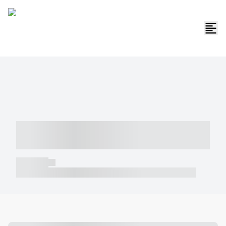
----- ----- -- ------ ---- ---- -- ----- -----
----- --- ------
----- -----
----- ----- -- ------ ---- ---- -- ----- ----- ----- --- ------