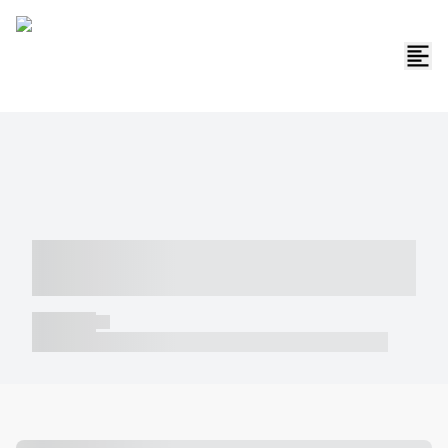
----- ----- -- ------ ---- ---- -- ----- -----
----- --- ------
----- -----
----- ----- -- ------ ---- ---- -- ----- ----- ----- --- ------