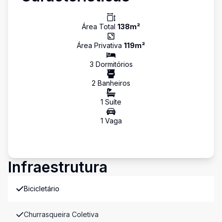
Área Total
138
m²
Área Privativa
119
m²
3
Dormitório
s
2
Banheiro
s
1
Suíte
1
Vaga
Infraestrutura
Bicicletário
Churrasqueira Coletiva