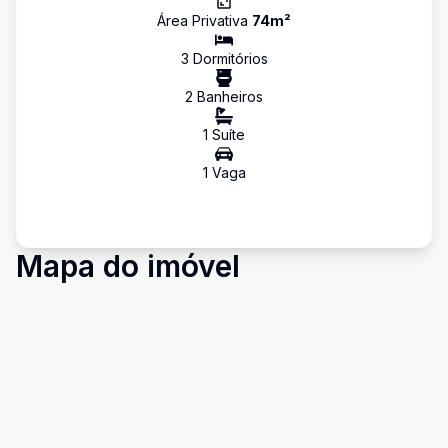
Área Privativa
74
m²
3
Dormitório
s
2
Banheiro
s
1
Suíte
1
Vaga
Mapa do imóvel