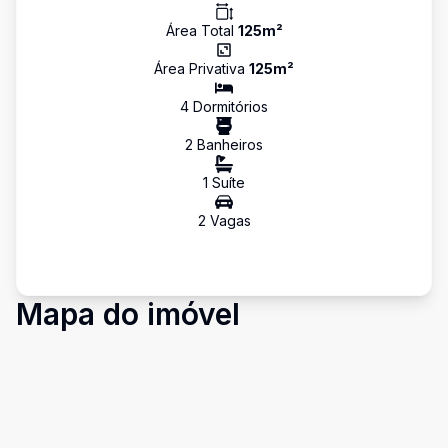
Área Total
125
m²
Área Privativa
125
m²
4
Dormitório
s
2
Banheiro
s
1
Suíte
2
Vaga
s
Mapa do imóvel