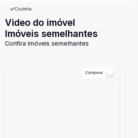
Cozinha
Video do imóvel
Imóveis semelhantes
Confira imóveis semelhantes
Cód:
TH35763
Comparar
Có