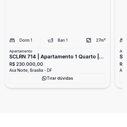
Dorm
1
Ban
1
27
m²
Apartamento
Apa
SCLRN 714 | Apartamento 1 Quarto |
SG
R$ 230.000,00
R$
Asa Norte
Pla
Asa Norte, Brasília - DF
Asa 
Tirar dúvidas