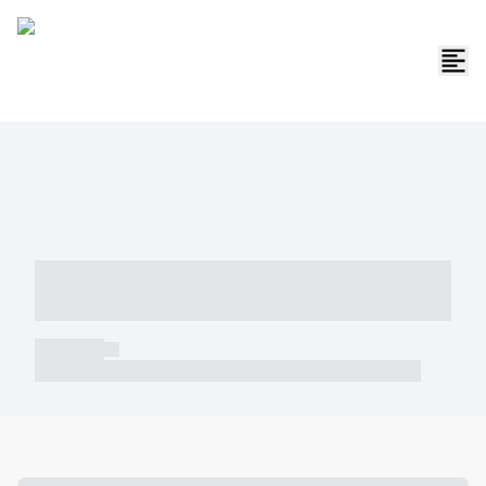
----- ----- -- ------ ---- ---- -- ----- -----
----- --- ------
----- -----
----- ----- -- ------ ---- ---- -- ----- ----- ----- --- ------