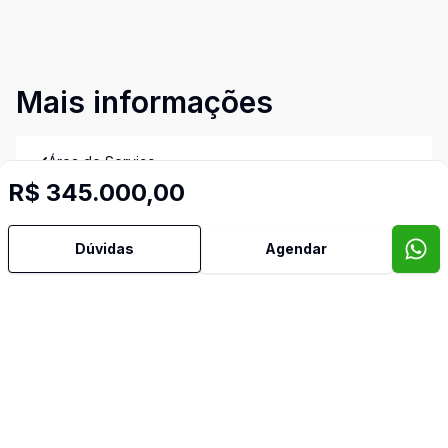
Mais informações
Área de Serviço
R$ 345.000,00
Banheiro Social
Dúvidas
Agendar
Cozinha
Dormitório com Armários
Video do imóvel
Imóveis semelhantes
Confira imóveis semelhantes