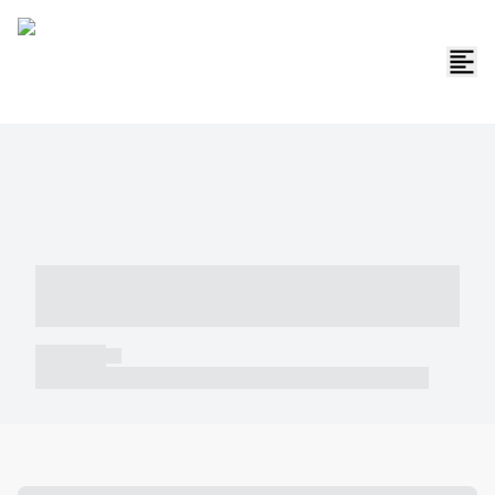
----- ----- -- ------ ---- ---- -- ----- -----
----- --- ------
----- -----
----- ----- -- ------ ---- ---- -- ----- ----- ----- --- ------