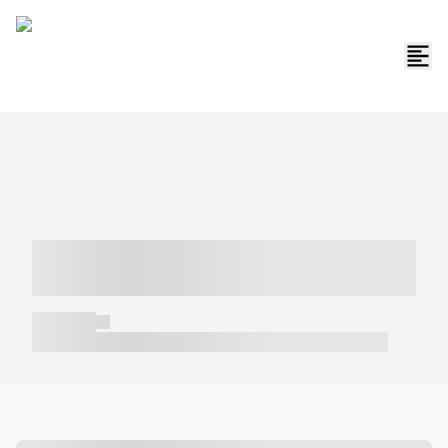
----- ----- -- ------ ---- ---- -- ----- -----
----- --- ------
----- -----
----- ----- -- ------ ---- ---- -- ----- ----- ----- --- ------