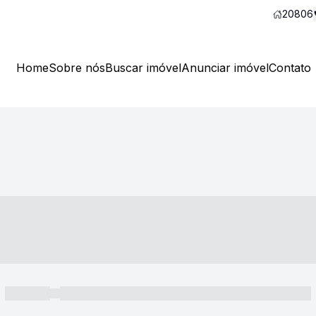
20806
Home
Sobre nós
Buscar imóvel
Anunciar imóvel
Contato
----- ---- ---- -- ----
----- -----
----- ----- -- ------ ---- ---- -- ----- ----- ----- --- ------