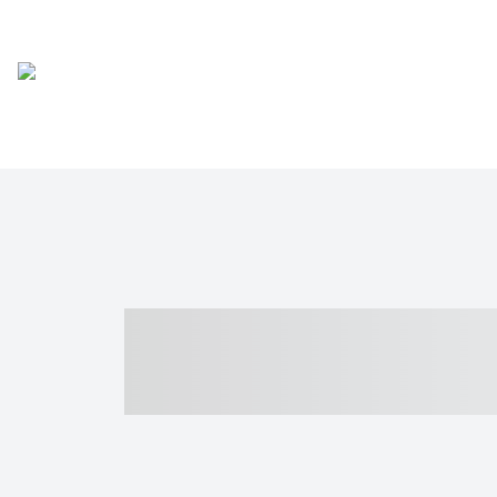
----- ----- -- -
- ------