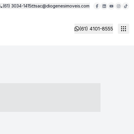
(61) 3034-1415
sac@diogenesimoveis.com
(61) 4101-8555
- ----- ----- --