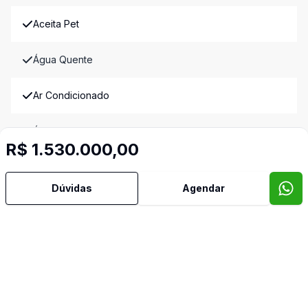
Aceita Pet
Água Quente
Ar Condicionado
Área de Serviço
R$ 1.530.000,00
Armários Embutidos
Dúvidas
Agendar
Banheiro Social
Cozinha Americana
Cozinha Planejada