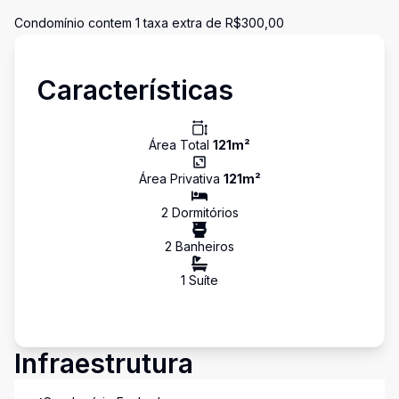
Condomínio contem 1 taxa extra de R$300,00
Características
Área Total
121
m²
Área Privativa
121
m²
2
Dormitório
s
2
Banheiro
s
1
Suíte
Infraestrutura