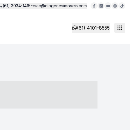
(61) 3034-1415
sac@diogenesimoveis.com
(61) 4101-8555
- ----- ----- --