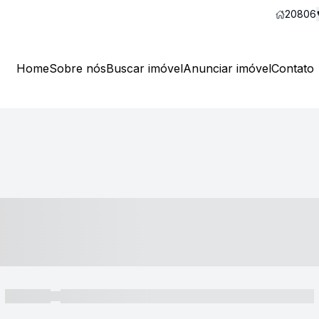
20806
Home
Sobre nós
Buscar imóvel
Anunciar imóvel
Contato
----- ---- ---- -- ----
----- -----
----- ----- -- ------ ---- ---- -- ----- ----- ----- --- ------