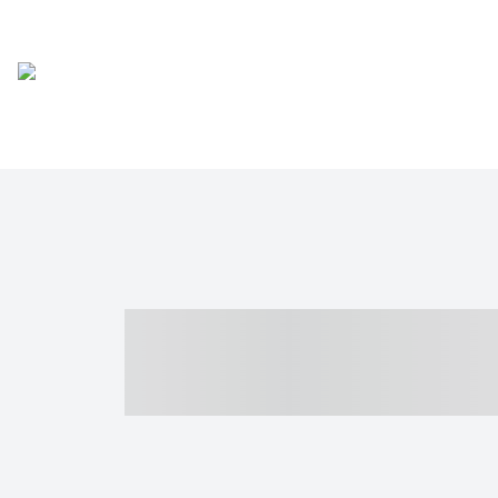
----- ----- -- -
- ------