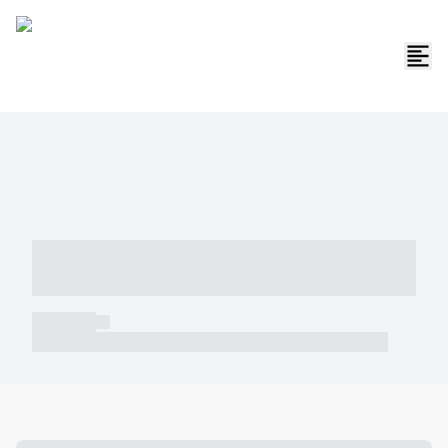
----- ----- -- ------ ---- ---- -- ----- -----
----- --- ------
----- -----
----- ----- -- ------ ---- ---- -- ----- ----- ----- --- ------