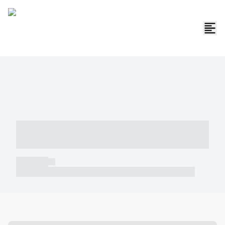
----- ----- -- ------ ---- ---- -- ----- -----
----- --- ------
----- -----
----- ----- -- ------ ---- ---- -- ----- ----- ----- --- ------