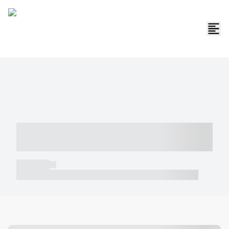
----- ----- -- ------ ---- ---- -- ----- -----
----- --- ------
----- -----
----- ----- -- ------ ---- ---- -- ----- ----- ----- --- ------