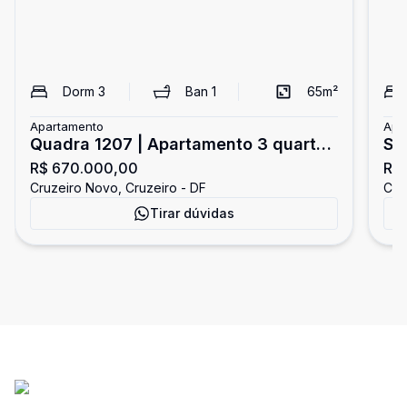
Dorm
3
Ban
1
65
m²
Apartamento
Apa
Quadra 1207 | Apartamento 3 quartos
SH
R$ 670.000,00
R$
sendo 1 Suíte - Aceita Financiamento
qu
Cruzeiro Novo, Cruzeiro - DF
Cru
e FGTS - Cruzeiro Novo
fi
Tirar dúvidas
No