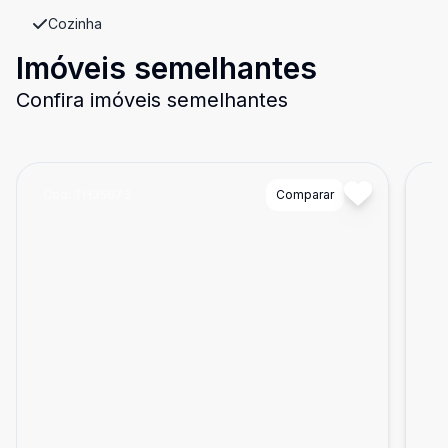
Cozinha
Imóveis semelhantes
Confira imóveis semelhantes
Cód:
TH35073
Comparar
Có