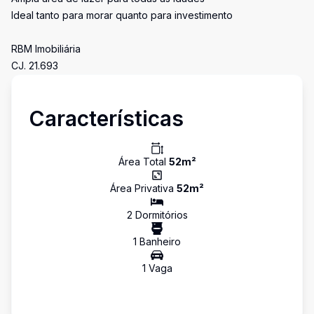
Ideal tanto para morar quanto para investimento
RBM Imobiliária
CJ. 21.693
Características
Área Total
52
m²
Área Privativa
52
m²
2
Dormitório
s
1
Banheiro
1
Vaga