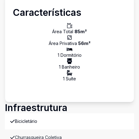
Características
Área Total
85
m²
Área Privativa
56
m²
1
Dormitório
1
Banheiro
1
Suíte
Infraestrutura
Bicicletário
Churrasqueira Coletiva