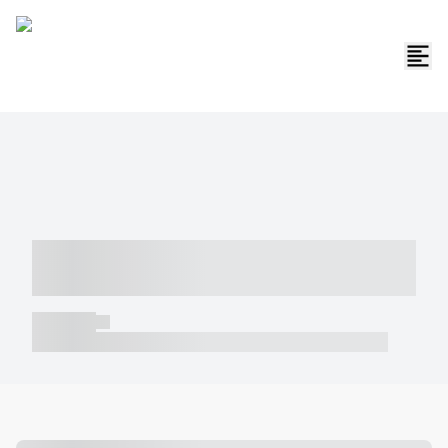
----- ----- -- ------ ---- ---- -- ----- -----
----- --- ------
----- -----
----- ----- -- ------ ---- ---- -- ----- ----- ----- --- ------