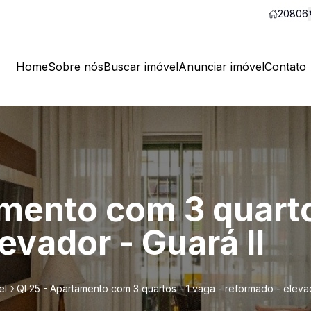
20806
Home
Sobre nós
Buscar imóvel
Anunciar imóvel
Contato
mento com 3 quarto
evador - Guará II
el
QI 25 - Apartamento com 3 quartos - 1 vaga - reformado - elevad