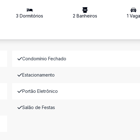
3
Dormitório
s
2
Banheiro
s
1
Vag
Condomínio Fechado
Estacionamento
Portão Eletrônico
Salão de Festas