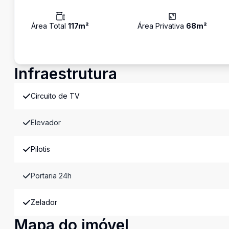
Área Total
117
m²
Área Privativa
68
m²
Infraestrutura
Circuito de TV
Elevador
Pilotis
Portaria 24h
Zelador
Mapa do imóvel