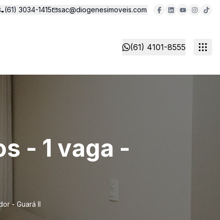
(61) 3034-1415
sac@diogenesimoveis.com
(61) 4101-8555
s - 1 vaga -
or - Guará II