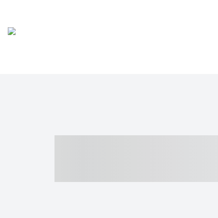
----- ----- -- -
- ------