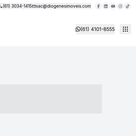
(61) 3034-1415
sac@diogenesimoveis.com
(61) 4101-8555
- ----- ----- --