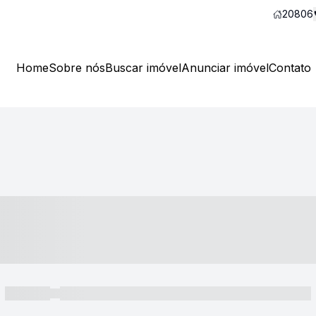
20806
Home
Sobre nós
Buscar imóvel
Anunciar imóvel
Contato
----- ---- ---- -- ----
----- -----
----- ----- -- ------ ---- ---- -- ----- ----- ----- --- ------