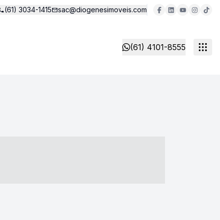
(61) 3034-1415
sac@diogenesimoveis.com
(61) 4101-8555
- ----- ----- --