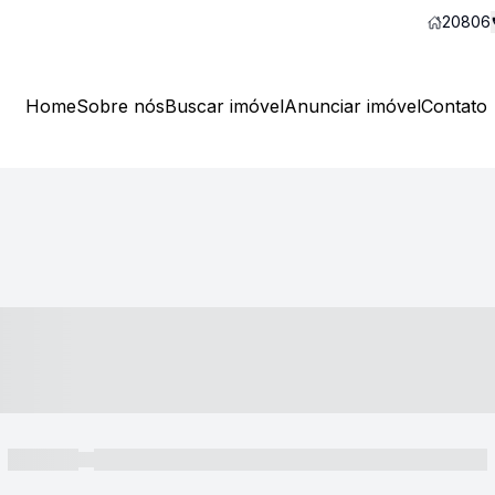
20806
Home
Sobre nós
Buscar imóvel
Anunciar imóvel
Contato
----- ---- ---- -- ----
----- -----
----- ----- -- ------ ---- ---- -- ----- ----- ----- --- ------