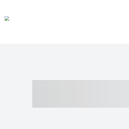
----- ----- -- -
- ------