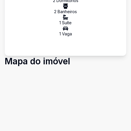
2
Dormitório
s
2
Banheiro
s
1
Suíte
1
Vaga
Mapa do imóvel