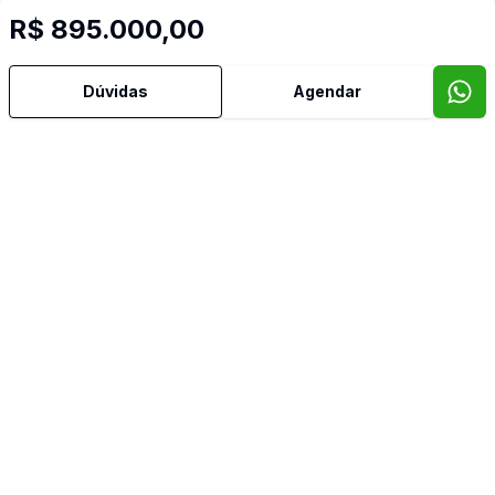
Confira imóveis semelhantes
R$ 895.000,00
Dúvidas
Agendar
Cód:
SM1309
Comparar
Có