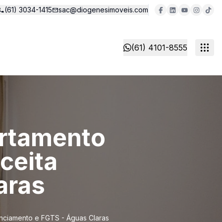
(61) 3034-1415
sac@diogenesimoveis.com
(61) 4101-8555
artamento
Aceita
aras
nanciamento e FGTS - Águas Claras