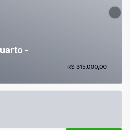
uarto -
R$ 315.000,00