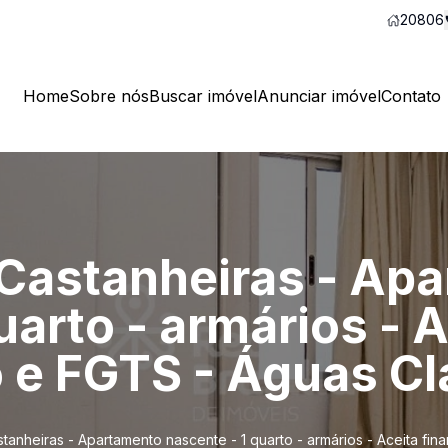
20806
Home
Sobre nós
Buscar imóvel
Anunciar imóvel
Contato
Castanheiras - Ap
uarto - armários - 
 e FGTS - Águas Cl
tanheiras - Apartamento nascente - 1 quarto - armários - Aceita fi