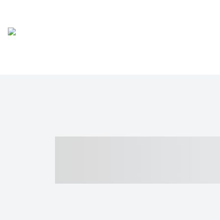
----- ----- -- -
- ------