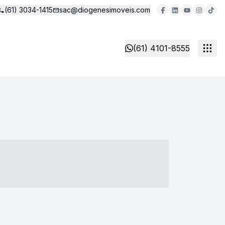
(61) 3034-1415
sac@diogenesimoveis.com
(61) 4101-8555
- ----- ----- --