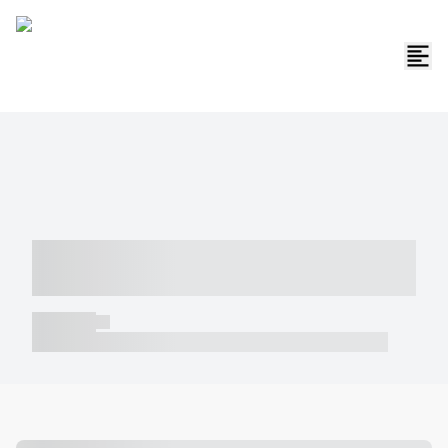
----- ----- -- ------ ---- ---- -- ----- -----
----- --- ------
----- -----
----- ----- -- ------ ---- ---- -- ----- ----- ----- --- ------