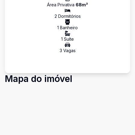
Área Privativa
68
m²
2
Dormitório
s
1
Banheiro
1
Suíte
3
Vaga
s
Mapa do imóvel