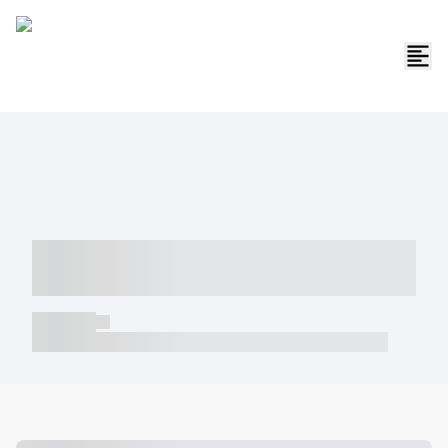
----- ----- -- ------ ---- ---- -- ----- -----
----- --- ------
----- -----
----- ----- -- ------ ---- ---- -- ----- ----- ----- --- ------