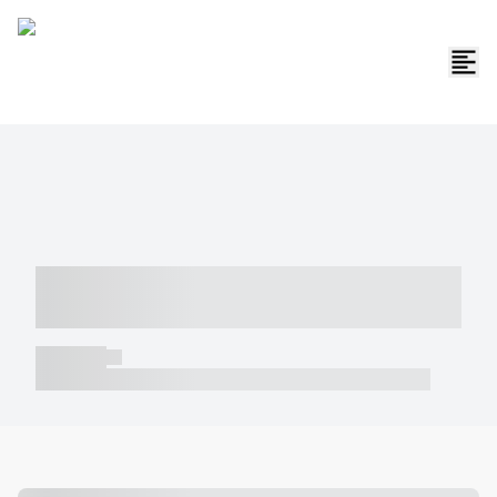
----- ----- -- ------ ---- ---- -- ----- -----
----- --- ------
----- -----
----- ----- -- ------ ---- ---- -- ----- ----- ----- --- ------