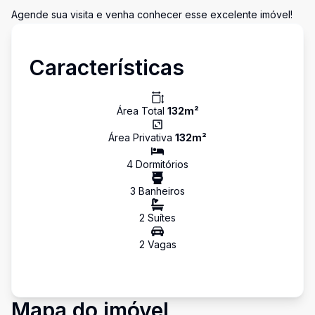
Agende sua visita e venha conhecer esse excelente imóvel!
Características
Área Total
132
m²
Área Privativa
132
m²
4
Dormitório
s
3
Banheiro
s
2
Suíte
s
2
Vaga
s
Mapa do imóvel