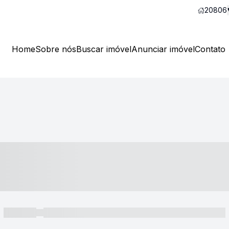
20806
Home
Sobre nós
Buscar imóvel
Anunciar imóvel
Contato
----- ---- ---- -- ----
----- -----
----- ----- -- ------ ---- ---- -- ----- ----- ----- --- ------