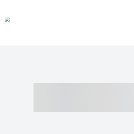
----- ----- -- -
- ------