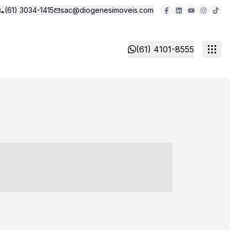
(61) 3034-1415
sac@diogenesimoveis.com
(61) 4101-8555
- ----- ----- --