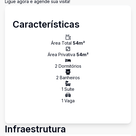
Ligue agora e agende sua visita!
Características
Área Total
54
m²
Área Privativa
54
m²
2
Dormitório
s
2
Banheiro
s
1
Suíte
1
Vaga
Infraestrutura