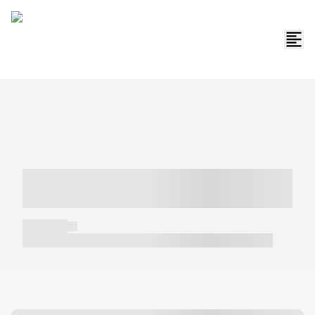
----- ----- -- ------ ---- ---- -- ----- -----
----- --- ------
----- -----
----- ----- -- ------ ---- ---- -- ----- ----- ----- --- ------