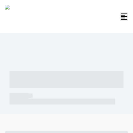
----- ----- -- ------ ---- ---- -- ----- -----
----- --- ------
----- -----
----- ----- -- ------ ---- ---- -- ----- ----- ----- --- ------