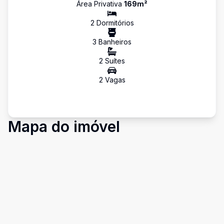
Área Privativa
169
m²
2
Dormitório
s
3
Banheiro
s
2
Suíte
s
2
Vaga
s
Mapa do imóvel