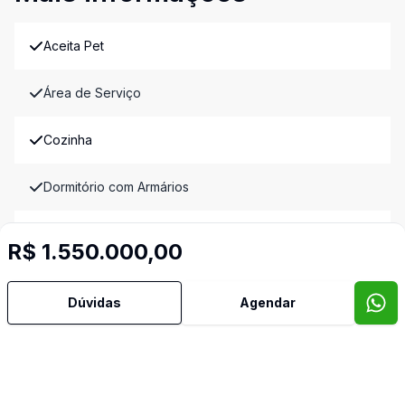
Aceita Pet
Área de Serviço
Cozinha
Dormitório com Armários
Escritório
R$ 1.550.000,00
Video do imóvel
Imóveis semelhantes
Dúvidas
Agendar
Confira imóveis semelhantes