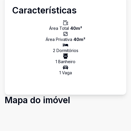
Características
Área Total
40
m²
Área Privativa
40
m²
2
Dormitório
s
1
Banheiro
1
Vaga
Mapa do imóvel