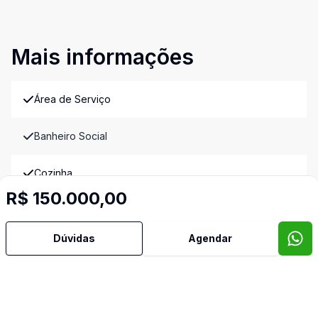
Mais informações
Área de Serviço
Banheiro Social
Cozinha
R$ 150.000,00
Sala de TV
Imóveis semelhantes
Dúvidas
Agendar
Confira imóveis semelhantes