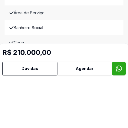
Área de Serviço
Banheiro Social
Copa
R$ 210.000,00
Copa Cozinha
Dúvidas
Agendar
Cozinha
Sala de Jantar
Video do imóvel
Imóveis semelhantes
Confira imóveis semelhantes