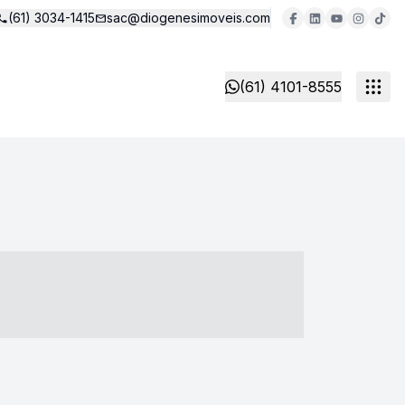
(61) 3034-1415
sac@diogenesimoveis.com
(61) 4101-8555
- ----- ----- --