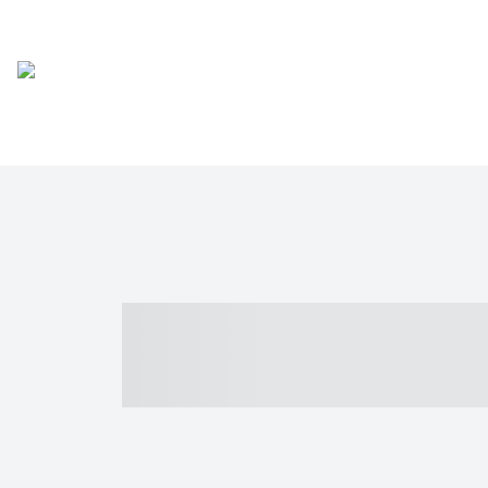
----- ----- -- -
- ------