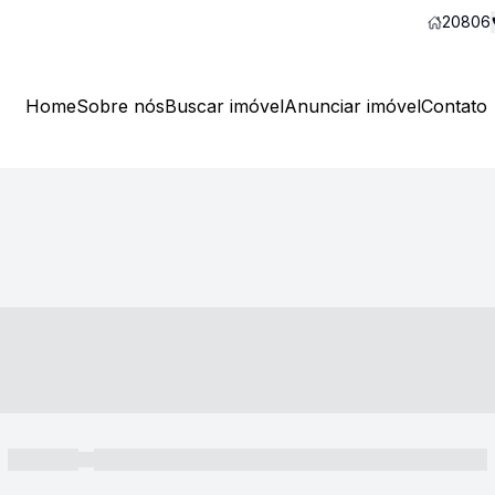
20806
Home
Sobre nós
Buscar imóvel
Anunciar imóvel
Contato
----- ---- ---- -- ----
----- -----
----- ----- -- ------ ---- ---- -- ----- ----- ----- --- ------