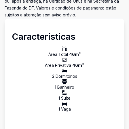
ou, após a entrega, na Certidão de Ônus e na Secretaria da
Fazenda do DF. Valores e condições de pagamento estão
sujeitos a alteração sem aviso prévio.
Características
Área Total
46
m²
Área Privativa
46
m²
2
Dormitório
s
1
Banheiro
1
Suíte
1
Vaga