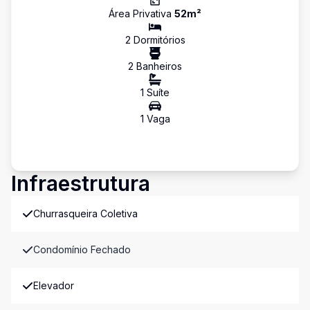
Área Privativa
52
m²
2
Dormitório
s
2
Banheiro
s
1
Suíte
1
Vaga
Infraestrutura
Churrasqueira Coletiva
Condomínio Fechado
Elevador