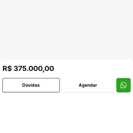
R$ 375.000,00
Mais informações
Dúvidas
Agendar
Aceita Pet
Água Quente
Armários Embutidos