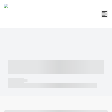
----- ----- -- ------ ---- ---- -- ----- -----
----- --- ------
----- -----
----- ----- -- ------ ---- ---- -- ----- ----- ----- --- ------