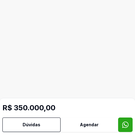
Mais informações
R$ 350.000,00
Dormitório com Armários
Dúvidas
Agendar