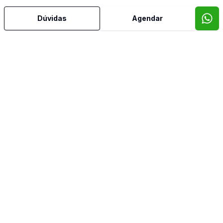
Dúvidas
Agendar
Mais informações
Aceita Pet
Armários Embutidos
Banheiro Social
Cozinha Planejada