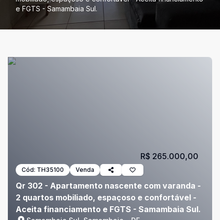
e FGTS - Samambaia Sul.
R$ 265.000,00
Cód:
TH35100
Venda
Qr 302 - Apartamento nascente com varanda -
2 quartos mobiliado, espaçoso e confortável -
Aceita financiamento e FGTS - Samambaia Sul.