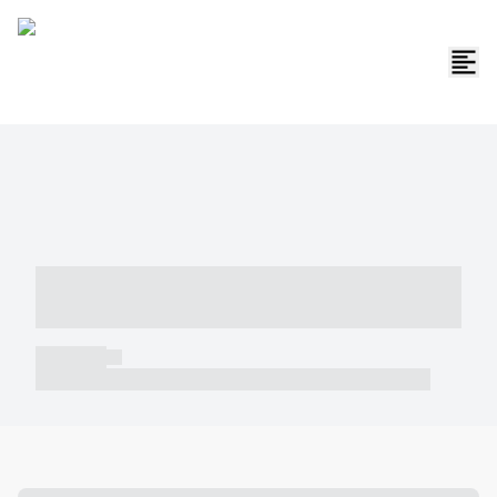
----- ----- -- ------ ---- ---- -- ----- -----
----- --- ------
----- -----
----- ----- -- ------ ---- ---- -- ----- ----- ----- --- ------