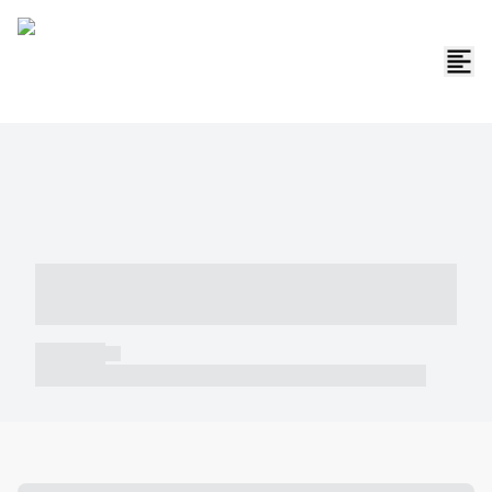
----- ----- -- ------ ---- ---- -- ----- -----
----- --- ------
----- -----
----- ----- -- ------ ---- ---- -- ----- ----- ----- --- ------