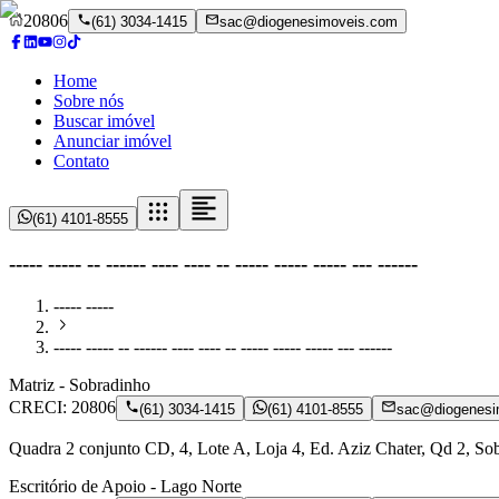
20806
(61) 3034-1415
sac@diogenesimoveis.com
Home
Sobre nós
Buscar imóvel
Anunciar imóvel
Contato
(61) 4101-8555
----- ----- -- ------ ---- ---- -- ----- ----- ----- --- ------
----- -----
----- ----- -- ------ ---- ---- -- ----- ----- ----- --- ------
Matriz - Sobradinho
CRECI:
20806
(61) 3034-1415
(61) 4101-8555
sac@diogenesi
Quadra 2 conjunto CD, 4, Lote A, Loja 4, Ed. Aziz Chater, Qd 2, S
Escritório de Apoio - Lago Norte