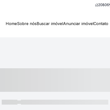
20806
Home
Sobre nós
Buscar imóvel
Anunciar imóvel
Contato
----- ---- ---- -- ----
----- -----
----- ----- -- ------ ---- ---- -- ----- ----- ----- --- ------