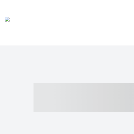
----- ----- -- -
- ------