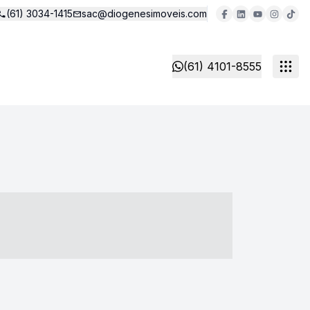
(61) 3034-1415
sac@diogenesimoveis.com
(61) 4101-8555
- ----- ----- --